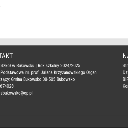
TAKT
N
 Szkół w Bukowsku | Rok szkolny 2024/2025
St
 Podstawowa im. prof. Juliana Krzyżanowskiego Organ
Dz
zący: Gmina Bukowsko 38-505 Bukowsko
BI
4674028
Ko
 zsbukowsko@op.pl