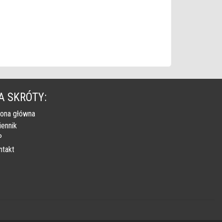
A SKRÓTY:
rona główna
iennik
P
ntakt