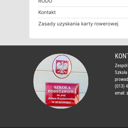
RODO
Kontakt
Zasady uzyskania karty rowerowej
KON
Zespół
Szkoła
prowad
(013) 
email: